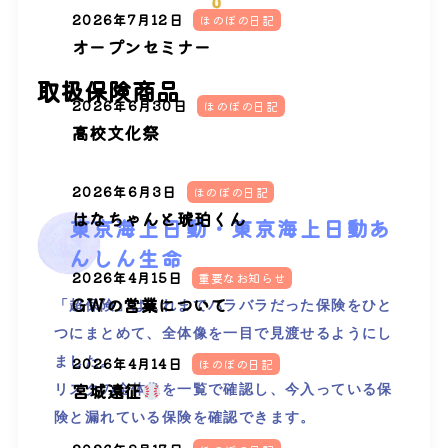
2026年7月12日
ほのぼの日記
オープンセミナー
取扱保険商品
2026年6月30日
ほのぼの日記
高校文化祭
2026年6月3日
ほのぼの日記
はなちゃんと琥珀くん
東京海上日動・東京海上日動あ
んしん生命
2026年4月15日
重要なお知らせ
GWの営業について
「超保険」はこれまでバラバラだった保険をひと
つにまとめて、全体像を一目で見渡せるようにし
ました。
2026年4月14日
ほのぼの日記
宮城遠征
リスクの全体像を一覧で確認し、今入っている保
険と漏れている保険を確認できます。