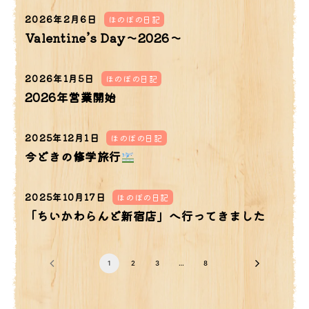
2026年2月6日
ほのぼの日記
Valentine’s Day～2026～
2026年1月5日
ほのぼの日記
2026年営業開始
2025年12月1日
ほのぼの日記
今どきの修学旅行
2025年10月17日
ほのぼの日記
「ちいかわらんど新宿店」へ行ってきました
1
2
3
…
8