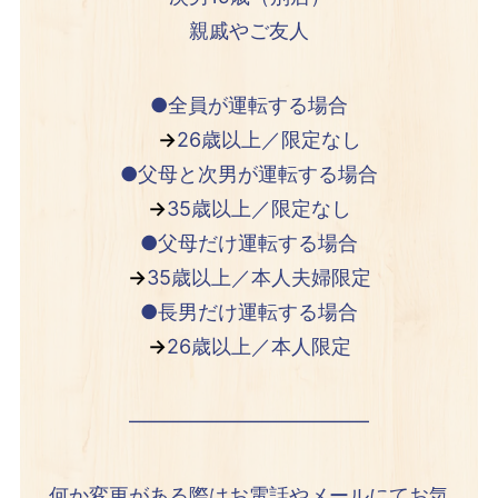
親戚やご友人
●全員が運転する場合
→
26歳以上／限定なし
●父母と次男が運転する場合
→
35歳以上／限定なし
●父母だけ運転する場合
→
35歳以上／本人夫婦限定
●長男だけ運転する場合
→
26歳以上／本人限定
————————————
何か変更がある際はお電話やメールにてお気